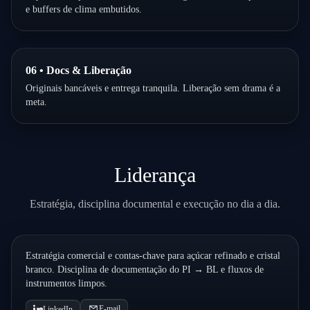
e buffers de clima embutidos.
06 • Docs & Liberação
Originais bancáveis e entrega tranquila. Liberação sem drama é a
meta.
Liderança
Reginald Charles
Estratégia, disciplina documental e execução no dia a dia.
Diretor-Geral
São Paulo, BR
Estratégia comercial e contas-chave para açúcar refinado e cristal
branco. Disciplina de documentação do PI → BL e fluxos de
instrumentos limpos.
E-mail
LinkedIn