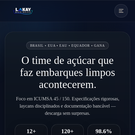
Pular para o conteúdo
BRASIL • EUA • EAU • EQUADOR • GANA
O time de açúcar que
faz embarques limpos
acontecerem.
Foco em ICUMSA 45 / 150. Especificações rigorosas,
laycans disciplinados e documentação bancável —
descarga sem surpresas.
12+
120+
98.6%